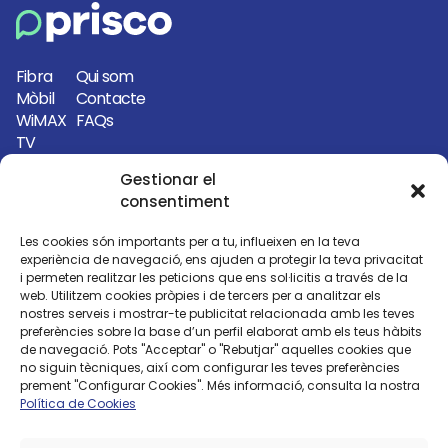
Fibra
Qui som
Mòbil
Contacte
WiMAX
FAQs
TV
Serveis
Gestionar el
consentiment
972 77 46 62
info@priscoelectronica.com
Les cookies són importants per a tu, influeixen en la teva
experiència de navegació, ens ajuden a protegir la teva privacitat
Avinguda Girona, 56 17130 L’Escala
i permeten realitzar les peticions que ens sol·licitis a través de la
(Girona)
web. Utilitzem cookies pròpies i de tercers per a analitzar els
nostres serveis i mostrar-te publicitat relacionada amb les teves
preferències sobre la base d’un perfil elaborat amb els teus hàbits
Carrer del Port, 14 17130 L’Escala
de navegació. Pots "Acceptar" o "Rebutjar" aquelles cookies que
(Girona)
no siguin tècniques, així com configurar les teves preferències
prement "Configurar Cookies". Més informació, consulta la nostra
Política de Cookies