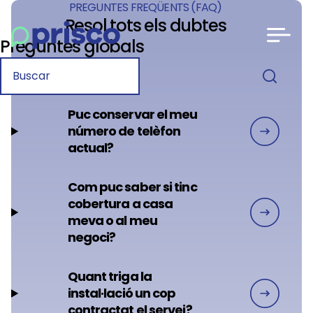
PREGUNTES FREQÜENTS (FAQ)
Resol tots els dubtes
Preguntes globals
Puc conservar el meu
número de telèfon
actual?
Com puc saber si tinc
cobertura a casa
meva o al meu
negoci?
Quant triga la
instal·lació un cop
contractat el servei?