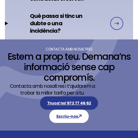
Què passa si tinc un
dubte o una
incidència?
CONTACTA AMB NOSALTRES
Estem a prop teu. Demana’ns
informació sense cap
compromís.
Contacta amb nosaltres i t’ajudarem a
trobar la millor tarifa per a tu.
Truca’ns! 972 77 46 62
Escriu-nos