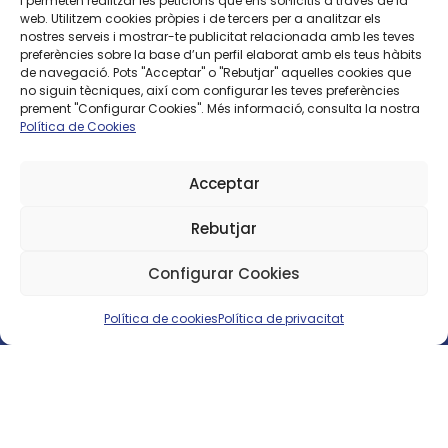
i permeten realitzar les peticions que ens sol·licitis a través de la
web. Utilitzem cookies pròpies i de tercers per a analitzar els
nostres serveis i mostrar-te publicitat relacionada amb les teves
preferències sobre la base d’un perfil elaborat amb els teus hàbits
de navegació. Pots "Acceptar" o "Rebutjar" aquelles cookies que
no siguin tècniques, així com configurar les teves preferències
prement "Configurar Cookies". Més informació, consulta la nostra
Política de Cookies
Connectem persones,
Acceptar
connectem territori
Rebutjar
Configurar Cookies
Fibra òptica, telefonia i serveis
digitals pensats per a tu
Política de cookies
Política de privacitat
T’ajudem?
FIBRA
La teva fibra amb la
qualitat que et mereixes