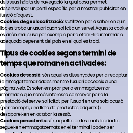
dels seus hàbits de navegació, la qual cosa permet
desenvolupar un perfil específic per a mostrar publicitat en
funció d’aquest.
Cookies de geolocalització
: s’utilitzen per a saber en quin
lloc es troba un usuari quan sol·licita un servei. Aquesta cookie
és anònima i s’usa per exemple per a oferir-li la informació
adequada depenent del país en el qual es trobi.
Tipus de cookies segons termini de
temps que romanen activades:
Cookies de sessió
: són aquelles dissenyades per a recaptar
i emmagatzemar dades mentre l’usuari accedeix a una
pàgina web. Es solen emprar per a emmagatzemar
informació que només interessa conservar per a la
prestació del servei sol·licitat per l’usuari en una sola ocasió
(per exemple, una llista de productes adquirits) i
desapareixen en acabar la sessió.
Cookies persistents:
són aquelles en les quals les dades
segueixen emmagatzemats en el terminal i poden ser