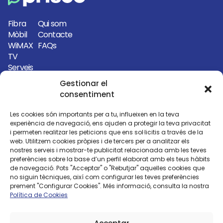
Fibra
Qui som
Mòbil
Contacte
WiMAX
FAQs
TV
Serveis
Gestionar el
972 77 46 62
consentiment
info@priscoelectronica.com
Les cookies són importants per a tu, influeixen en la teva
Avinguda Girona, 56 17130 L’Escala
experiència de navegació, ens ajuden a protegir la teva privacitat
i permeten realitzar les peticions que ens sol·licitis a través de la
(Girona)
web. Utilitzem cookies pròpies i de tercers per a analitzar els
nostres serveis i mostrar-te publicitat relacionada amb les teves
Carrer del Port, 14 17130 L’Escala
preferències sobre la base d’un perfil elaborat amb els teus hàbits
(Girona)
de navegació. Pots "Acceptar" o "Rebutjar" aquelles cookies que
no siguin tècniques, així com configurar les teves preferències
prement "Configurar Cookies". Més informació, consulta la nostra
Política de Cookies
Segueix-nos