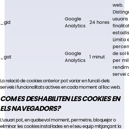
web.
Disting
Google
usuari
_gid
24 hores
Analytics
finalita
estadís
Limita e
percen
Google
de sol·l
_gat
1 minut
Analytics
per mil
rendim
servei d
La relació de cookies anterior pot variar en funció dels
serveis i funcionalitats actives en cada moment al lloc web.
COM ES DESHABILITEN LES COOKIES EN
ELS NAVEGADORS?
L’usuari pot, en qualsevol moment, permetre, bloquejar o
eliminar les cookies instal·lades en el seu equip mitjançant la