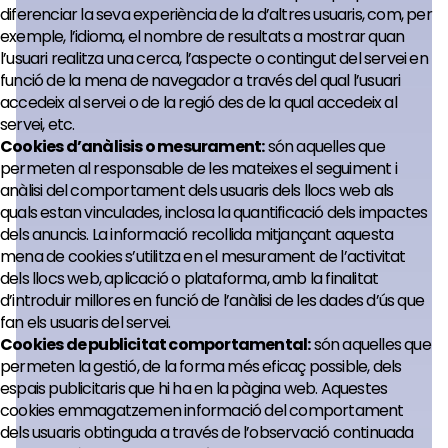
diferenciar la seva experiència de la d’altres usuaris, com, per
exemple, l’idioma, el nombre de resultats a mostrar quan
l’usuari realitza una cerca, l’aspecte o contingut del servei en
funció de la mena de navegador a través del qual l’usuari
accedeix al servei o de la regió des de la qual accedeix al
servei, etc.
Cookies d’anàlisis o mesurament:
són aquelles que
permeten al responsable de les mateixes el seguiment i
anàlisi del comportament dels usuaris dels llocs web als
quals estan vinculades, inclosa la quantificació dels impactes
dels anuncis. La informació recollida mitjançant aquesta
mena de cookies s’utilitza en el mesurament de l’activitat
dels llocs web, aplicació o plataforma, amb la finalitat
d’introduir millores en funció de l’anàlisi de les dades d’ús que
fan els usuaris del servei.
Cookies de publicitat comportamental:
són aquelles que
permeten la gestió, de la forma més eficaç possible, dels
espais publicitaris que hi ha en la pàgina web. Aquestes
cookies emmagatzemen informació del comportament
dels usuaris obtinguda a través de l’observació continuada