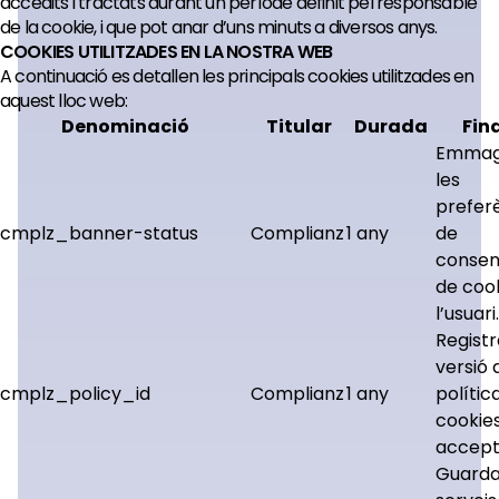
accedits i tractats durant un període definit pel responsable
de la cookie, i que pot anar d’uns minuts a diversos anys.
COOKIES UTILITZADES EN LA NOSTRA WEB
A continuació es detallen les principals cookies utilitzades en
aquest lloc web:
Denominació
Titular
Durada
Fina
Emmag
les
prefer
cmplz_banner-status
Complianz
1 any
de
consen
de coo
l’usuari.
Registr
versió 
cmplz_policy_id
Complianz
1 any
polític
cookie
accept
Guarda