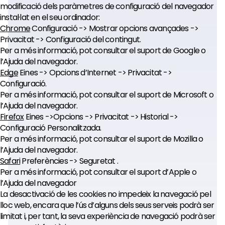
modificació dels paràmetres de configuració del navegador
instal·lat en el seu ordinador:
Chrome
Configuració -> Mostrar opcions avançades ->
Privacitat -> Configuració del contingut.
Per a més informació, pot consultar el suport de Google o
l’Ajuda del navegador.
Edge
Eines -> Opcions d’Internet -> Privacitat ->
Configuració.
Per a més informació, pot consultar el suport de Microsoft o
l’Ajuda del navegador.
Firefox
Eines ->Opcions -> Privacitat -> Historial ->
Configuració Personalitzada.
Per a més informació, pot consultar el suport de Mozilla o
l’Ajuda del navegador.
Safari
Preferències -> Seguretat .
Per a més informació, pot consultar el suport d’Apple o
l’Ajuda del navegador
La desactivació de les cookies no impedeix la navegació pel
lloc web, encara que l’ús d’alguns dels seus serveis podrà ser
limitat i, per tant, la seva experiència de navegació podrà ser