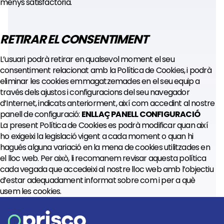
menys satisfactòria.
RETIRAR EL CONSENTIMENT
L’usuari podrà retirar en qualsevol moment el seu
consentiment relacionat amb la Política de Cookies, i podrà
eliminar les cookies emmagatzemades en el seu equip a
través dels ajustos i configuracions del seu navegador
d’Internet, indicats anteriorment, així com accedint al nostre
panell de configuració:
ENLLAÇ PANELL CONFIGURACIÓ
La present Política de Cookies es podrà modificar quan així
ho exigeixi la legislació vigent a cada moment o quan hi
hagués alguna variació en la mena de cookies utilitzades en
el lloc web. Per això, li recomanem revisar aquesta política
cada vegada que accedeixi al nostre lloc web amb l’objectiu
d’estar adequadament informat sobre com i per a què
usem les cookies.