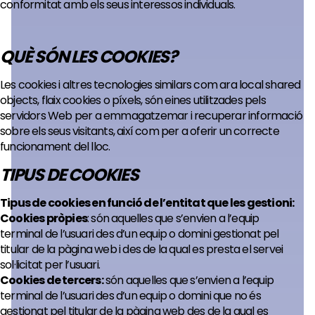
conformitat amb els seus interessos individuals.
QUÈ SÓN LES COOKIES?
Les cookies i altres tecnologies similars com ara local shared
objects, flaix cookies o píxels, són eines utilitzades pels
servidors Web per a emmagatzemar i recuperar informació
sobre els seus visitants, així com per a oferir un correcte
funcionament del lloc.
TIPUS DE COOKIES
Tipus de cookies en funció de l’entitat que les gestioni:
Cookies pròpies
: són aquelles que s’envien a l’equip
terminal de l’usuari des d’un equip o domini gestionat pel
titular de la pàgina web i des de la qual es presta el servei
sol·licitat per l’usuari.
Cookies de tercers:
són aquelles que s’envien a l’equip
terminal de l’usuari des d’un equip o domini que no és
gestionat pel titular de la pàgina web des de la qual es