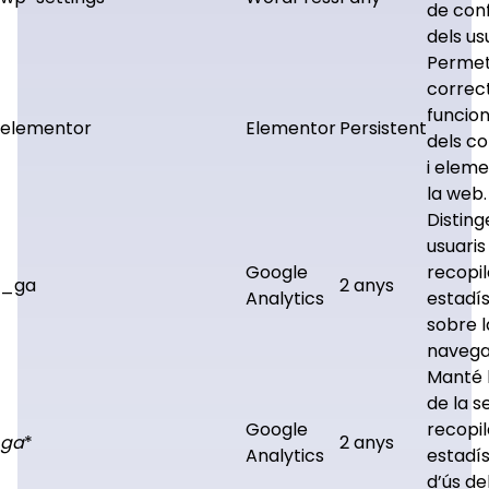
de conf
dels us
Permet
correc
funcio
elementor
Elementor
Persistent
dels co
i elem
la web.
Disting
usuaris 
Google
recopi
_ga
2 anys
Analytics
estadís
sobre l
navega
Manté l
de la se
Google
recopil
ga
*
2 anys
Analytics
estadís
d’ús del