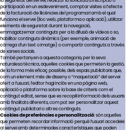
la seguretat del servei, realitzar la sol·licitud d’inscripció o
participació en un esdeveniment, comptar visites a l’efecte
de la facturació de llicències del programari amb el qual
funciona el servei (lloc web, plataforma o aplicació), utilitzar
elements de seguretat durant la navegació,
emmagatzemar continguts per a la difusió de vídeos o so,
habilitar continguts dinàmics (per exemple, animació de
càrrega d’un text o imatge) o compartir continguts a través
de xarxes socials.
També pertanyen a aquesta categoria, per la seva
naturalesa tècnica, aquelles cookies que permeten la gestió,
de la forma més eficaç possible, dels espais publicitaris que,
com un element més de disseny o “maquetació” del servei
ofert a l’usuari, l’editor hagi inclòs en una pàgina web,
aplicació o plataforma sobre la base de criteris com el
contingut editat, sense que es recopili informació dels usuaris
amb finalitats diferents, com pot ser personalitzar aquest
contingut publicitari o altres continguts.
Cookies de preferències o personalització
: són aquelles
que permeten recordar informació perquè l’usuari accedeixi
al servei amb determinades característiques que poden