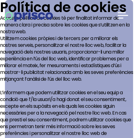
Política de cookies
Aquesta política de cookies té per finalitat informar de
manera clara i precisa sobre les cookies que s’utilitzen en la
nostra web.
Utilitzem cookies pròpies i de tercers per a millorar els
nostres serveis, personalitzar el nostre lloc web, facilitar la
navegació dels nostres usuaris, proporcionar-li una millor
experiència en l’ús del lloc web, identificar problemes per a
millorar el mateix, fer mesuraments i estadístiques d’ús i
mostrar-li publicitat relacionada amb les seves preferències
mitjançant l’anàlisi de l’ús del lloc web.
L’informem que podem utilitzar cookies en el seu equip a
condició que l’/la usuari/a hagi donat el seu consentiment,
excepte en els supòsits en els quals les cookies siguin
necessàries per a la navegació pel nostre lloc web. En cas
que presti el seu consentiment, podrem utilitzar cookies que
ens permetran tenir més informació sobre les seves
preferències i personalitzar el nostre lloc web de