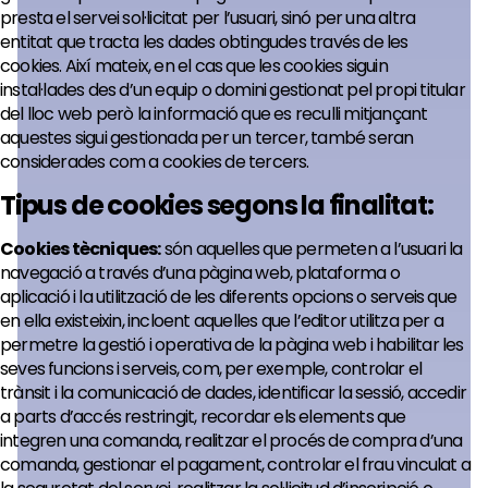
presta el servei sol·licitat per l’usuari, sinó per una altra
entitat que tracta les dades obtingudes través de les
cookies. Així mateix, en el cas que les cookies siguin
instal·lades des d’un equip o domini gestionat pel propi titular
del lloc web però la informació que es reculli mitjançant
aquestes sigui gestionada per un tercer, també seran
considerades com a cookies de tercers.
Tipus de cookies segons la finalitat:
Cookies tècniques:
són aquelles que permeten a l’usuari la
navegació a través d’una pàgina web, plataforma o
aplicació i la utilització de les diferents opcions o serveis que
en ella existeixin, incloent aquelles que l’editor utilitza per a
permetre la gestió i operativa de la pàgina web i habilitar les
seves funcions i serveis, com, per exemple, controlar el
trànsit i la comunicació de dades, identificar la sessió, accedir
a parts d’accés restringit, recordar els elements que
integren una comanda, realitzar el procés de compra d’una
comanda, gestionar el pagament, controlar el frau vinculat a