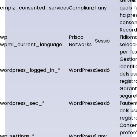
serveis
cmplz_consented_services
Complianz
1 any
quals l’
ha pres
consen
Recor
wp-
Prisco
l’idiom
Sessió
wpml_current_language
Networks
selecc
per l’us
Gestion
identif
wordpress_logged_in_*
WordPress
Sessió
dels us
registr
Garante
segure
wordpress_sec_*
WordPress
Sessió
l’auten
dels us
registr
Conser
prefer
wp-settings-*
WordPress
1 any