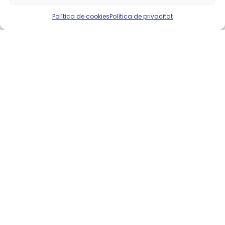
Política de cookies
Política de privacitat
PM
ILIMITADA
15,95 €
/mes
Contactar
CONTACTA CON NOSOTROS
Estamos muy cerca de ti.
Pídenos información sin
compromiso.
Ponte en contacto con nosotros y te
ayudaremos a encontrar la mejor tarifa
para ti.