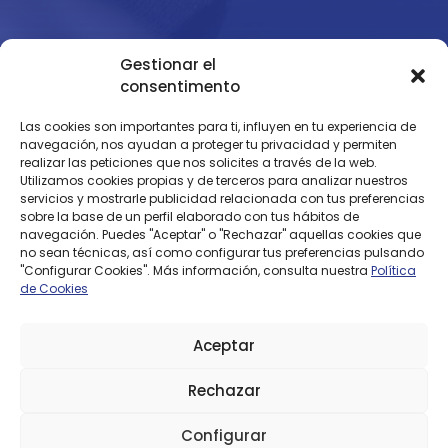
Gestionar el
TARIFAS MÓVIL
consentimento
Habla y navega con nuestras tarifas móviles, adaptadas a
Las cookies son importantes para ti, influyen en tu experiencia de
ti.
navegación, nos ayudan a proteger tu privacidad y permiten
realizar las peticiones que nos solicites a través de la web.
Utilizamos cookies propias y de terceros para analizar nuestros
servicios y mostrarle publicidad relacionada con tus preferencias
PM 100GB
100GB
sobre la base de un perfil elaborado con tus hábitos de
navegación. Puedes "Aceptar" o "Rechazar" aquellas cookies que
9,95 €
no sean técnicas, así como configurar tus preferencias pulsando
/mes
"Configurar Cookies". Más información, consulta nuestra
Política
de Cookies
Aceptar
PM
15GB
Rechazar
¿Pode
5,95 €
/mes
Configurar