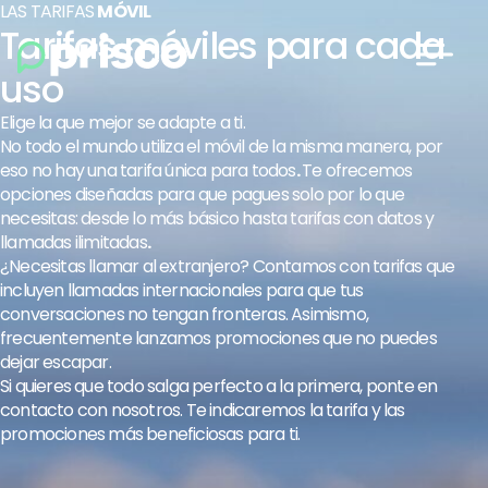
LAS TARIFAS
MÓVIL
Tarifas móviles para cada
uso
Elige la que mejor se adapte a ti.
No todo el mundo utiliza el móvil de la misma manera, por
eso no hay una tarifa única para todos
.
Te ofrecemos
opciones diseñadas para que pagues solo por lo que
necesitas: desde lo más básico hasta tarifas con datos y
llamadas ilimitadas
.
¿Necesitas llamar al extranjero? Contamos con tarifas que
incluyen llamadas internacionales para que tus
conversaciones no tengan fronteras. Asimismo,
frecuentemente lanzamos promociones que no puedes
dejar escapar.
Si quieres que todo salga perfecto a la primera, ponte en
contacto con nosotros. Te indicaremos la tarifa y las
promociones más beneficiosas para ti.