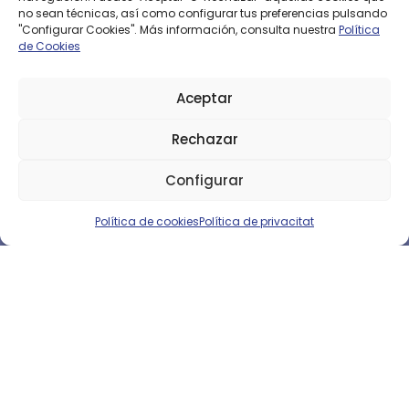
no sean técnicas, así como configurar tus preferencias pulsando
"Configurar Cookies". Más información, consulta nuestra
Política
TV per cable
de Cookies
4,25 €
/mes
Aceptar
50,90 €
/año
Rechazar
¿Pode
Configurar
Contactar
Política de cookies
Política de privacitat
CONTACTA CON NOSOTROS
Estamos muy cerca de ti.
Pídenos información sin
compromiso.
Ponte en contacto con nosotros y te
ayudaremos a encontrar la mejor tarifa