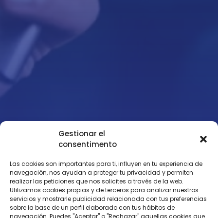
Gestionar el
consentimento
Las cookies son importantes para ti, influyen en tu experiencia de
Una variada selección de canales regionales, además de
navegación, nos ayudan a proteger tu privacidad y permiten
tus canales habituales, y también opciones
realizar las peticiones que nos solicites a través de la web.
internacionales. Un servicio pensado para completar tu
Utilizamos cookies propias y de terceros para analizar nuestros
conexión y disfrutar de la televisión por cable de una
servicios y mostrarle publicidad relacionada con tus preferencias
sobre la base de un perfil elaborado con tus hábitos de
forma sencilla.
navegación. Puedes "Aceptar" o "Rechazar" aquellas cookies que