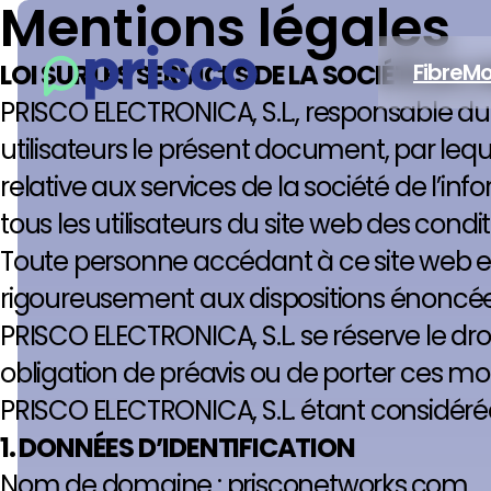
Mentions légales
LOI SUR LES SERVICES DE LA SOCIÉTÉ DE L
Fibre
Mo
PRISCO ELECTRONICA, S.L., responsable du
utilisateurs le présent document, par leque
relative aux services de la société de l’i
tous les utilisateurs du site web des conditi
Toute personne accédant à ce site web end
rigoureusement aux dispositions énoncées i
PRISCO ELECTRONICA, S.L. se réserve le dro
obligation de préavis ou de porter ces modi
PRISCO ELECTRONICA, S.L. étant considér
1. DONNÉES D’IDENTIFICATION
Nom de domaine : prisconetworks.com