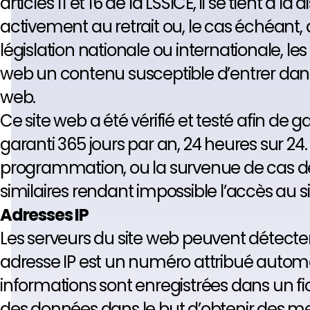
articles 11 et 16 de la LSSICE, il se tient à l
activement au retrait ou, le cas échéant,
législation nationale ou internationale, les dr
web un contenu susceptible d’entrer dans 
web.
Ce site web a été vérifié et testé afin d
garanti 365 jours par an, 24 heures sur 24.
programmation, ou la survenue de cas de
similaires rendant impossible l’accès au s
Adresses IP
Les serveurs du site web peuvent détecter
adresse IP est un numéro attribué automa
informations sont enregistrées dans un fic
des données dans le but d’obtenir des m