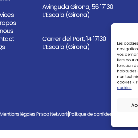
Avinguda Girona, 56 17130
vices
L’Escala (Girona)
ropos
 nous
ntact
Carrer del Port, 14
17130
Les cookies
Qs
L’Escala (Girona)
navigation,
vos demande
tiers pour 
fonction de
habitudes d
non techniq
cookies ». 
cookies
Ac
Mentions légales Prisco Network
Politique de confidentialité
Politi