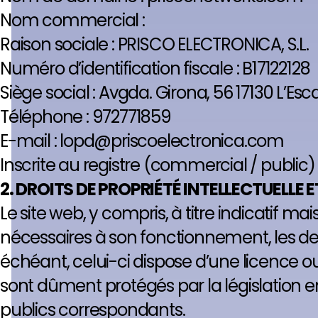
Nom commercial :
Raison sociale : PRISCO ELECTRONICA, S.L.
Numéro d’identification fiscale : B17122128
Siège social : Avgda. Girona, 56 17130 L’Es
Téléphone : 972771859
E-mail : lopd@priscoelectronica.com
Inscrite au registre (commercial / public) 
2. DROITS DE PROPRIÉTÉ INTELLECTUELLE E
Le site web, y compris, à titre indicatif m
nécessaires à son fonctionnement, les des
échéant, celui-ci dispose d’une licence o
sont dûment protégés par la législation en m
publics correspondants.