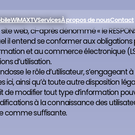
’INFORMATION (LSSI)
bile
WiMAX
TV
Services
À propos de nous
Contact
 site web, ci-après dénommé « le RESPONSA
l il entend se conformer aux obligations pré
nformation et au commerce électronique (LS
ons d’utilisation.
osse le rôle d’utilisateur, s’engageant à
ci, ainsi qu’à toute autre disposition léga
it de modifier tout type d’information pou
fications à la connaissance des utilisateur
ée comme suffisante.