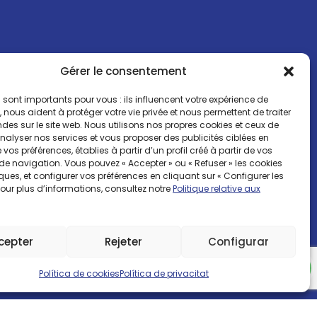
Gérer le consentement
 sont importants pour vous : ils influencent votre expérience de
 nous aident à protéger votre vie privée et nous permettent de traiter
s sur le site web. Nous utilisons nos propres cookies et ceux de
analyser nos services et vous proposer des publicités ciblées en
 vos préférences, établies à partir d’un profil créé à partir de vos
e navigation. Vous pouvez « Accepter » ou « Refuser » les cookies
ues, et configurer vos préférences en cliquant sur « Configurer les
Pour plus d’informations, consultez notre
Politique relative aux
cepter
Rejeter
Configurar
que de cookies
Politique relative aux médias sociaux
Política de cookies
Política de privacitat
Assistance