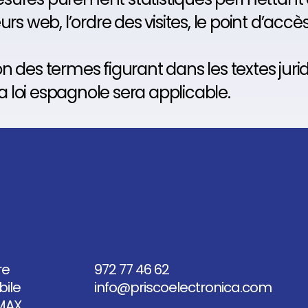
s web, l’ordre des visites, le point d’accès,
tion des termes figurant dans les textes jur
la loi espagnole sera applicable.
re
972 77 46 62
ile
info@priscoelectronica.com
MAX